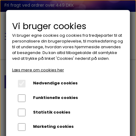
Fri fragt ved ordrer over 449 DKK
Vi bruger cookies
Vi bruger egne cookies og cookies fra tredjeparter til at
personalisere din brugeroplevelse, til markedsføring og
til at undersøge, hvordan vores hjemmeside anvendes
af besøgende. Du kan altid tilbagekalde dit samtykke
ved at trykke på linket 'Cookies' nederst på siden.
Læs mere om cookies her
FORSIDE
Forside
Kreativt
Vandfarver 6 farver
Nødvendige cookies
BABY
Funktionelle cookies
BALANCE
Statistik cookies
FIDGET
Marketing cookies