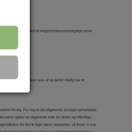
unikke produktsortiment til meget konkurrencedygtige priser
ikke er noget jeg kan leve af og derfor stadig har et
partner for dig. For mig er det afgørende at indgå samarbejde
værre spiller en afgørende rolle for skoler og offentlige
institution for lille til tage større varepartier, så finder vi nok