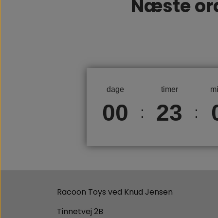
Næste or
dage
timer
mi
00
23
:
:
Racoon Toys ved Knud Jensen
Tinnetvej 2B