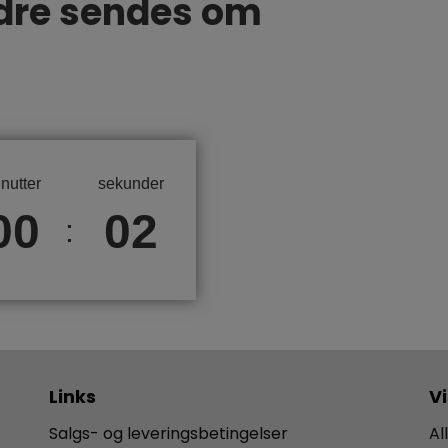
dre sendes om
nutter
sekunder
00
02
:
Links
V
Salgs- og leveringsbetingelser
Al