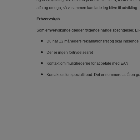
også en løsning der. Det kan jo tænkes at I er 3, 4 eller fle
alfa og omega, så vi sammen kan lade leg blive til udvikling.
Erhvervskøb
Som erhvervskunde gælder følgende handelsbetingelser. Elle
Du har 12 måneders reklamationsret og skal indsende 
Der er ingen fortrydelsesret
Kontakt om mulighederne for at betale med EAN
Kontakt os for specialtilbud. Det er nemmere at få en go