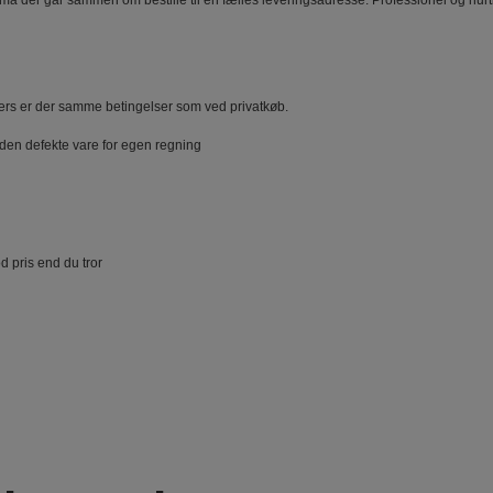
re små der går sammen om bestille til én fælles leveringsadresse. Professionel og hu
rs er der samme betingelser som ved privatkøb.
den defekte vare for egen regning
d pris end du tror