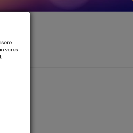
lisere
an vores
t