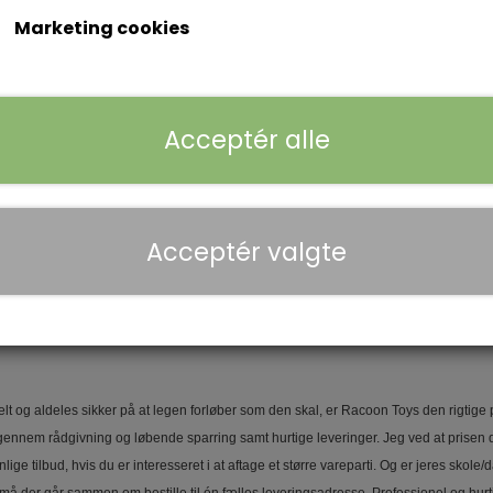
r
Marketing cookies
r
 har du nogensinde overvejet at det kan være et nyttigt arbejdsværktøj? Med vores 
Acceptér alle
Acceptér valgte
elefon. Jeg foretrækker dog klart at blive kontaktet på mail, da Racoon Toys endnu 
lt og aldeles sikker på at legen forløber som den skal, er Racoon Toys den rigtige 
nnem rådgivning og løbende sparring samt hurtige leveringer. Jeg ved at prisen des
lige tilbud, hvis du er interesseret i at aftage et større vareparti. Og er jeres skole/dag