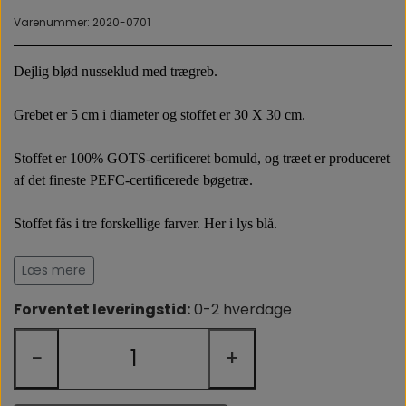
OM OS
Varenummer: 2020-0701
Dejlig blød nusseklud med trægreb. 
Grebet er 5 cm i diameter og stoffet er 30 X 30 cm.
Stoffet er 100% GOTS-certificeret bomuld, og træet er produceret 
af det fineste PEFC-certificerede bøgetræ. 
Stoffet fås i tre
 forskellige farver. Her i lys blå.
Nussekluden er let at holde, og giver ro til sanserne og til de 
Læs mere
ømme gummer. 
Forventet leveringstid:
0-2 hverdage
Produceret i: Spanien   

−
+
Fra 0 måneder.