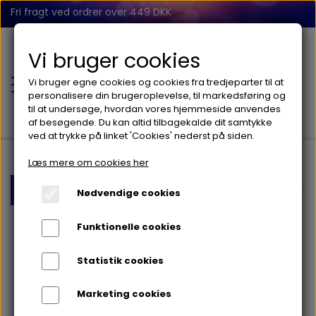
Fri fragt ved ordrer over 449 DKK
Vi bruger cookies
Vi bruger egne cookies og cookies fra tredjeparter til at
personalisere din brugeroplevelse, til markedsføring og
til at undersøge, hvordan vores hjemmeside anvendes
af besøgende. Du kan altid tilbagekalde dit samtykke
ved at trykke på linket 'Cookies' nederst på siden.
Læs mere om cookies her
FORSIDE
Forside
Baby
Nusseklud og bidering lys blå
Nødvendige cookies
BABY
Funktionelle cookies
BALANCE
Statistik cookies
FIDGET
Marketing cookies