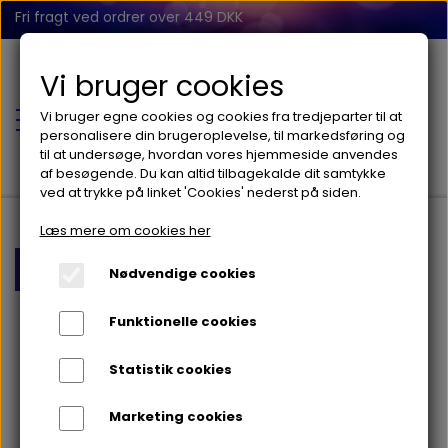
Fri fragt ved ordrer over 449 DKK
Vi bruger cookies
Vi bruger egne cookies og cookies fra tredjeparter til at
personalisere din brugeroplevelse, til markedsføring og
til at undersøge, hvordan vores hjemmeside anvendes
af besøgende. Du kan altid tilbagekalde dit samtykke
ved at trykke på linket 'Cookies' nederst på siden.
Læs mere om cookies her
FORSIDE
Forside
Stabelklodser 28 dele
Nødvendige cookies
BABY
Funktionelle cookies
BALANCE
Statistik cookies
FIDGET
Marketing cookies